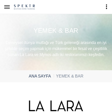
YEMEK & BAR
Deneysel dünya mutfağı ve Türk geleneği arasında en iyi
şekilde seçim yapmak için mükemmel bir fırsat ve çeşitlilik
sunan La Lara ve Mynos adlı iki restoranımızı keşfedin.
ANA SAYFA
YEMEK & BAR