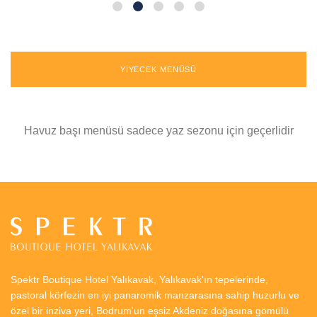
YIYECEK MENÜSÜ
Havuz başı menüsü sadece yaz sezonu için geçerlidir
Spektr Boutique Hotel Yalıkavak, Yalıkavak'ın tepelerinde,
pastoral körfezin en iyi panaromik manzarasına sahip huzurlu ve
özel bir inziva yeri, Bodrum'un eşsiz Akdeniz doğasına gömülü