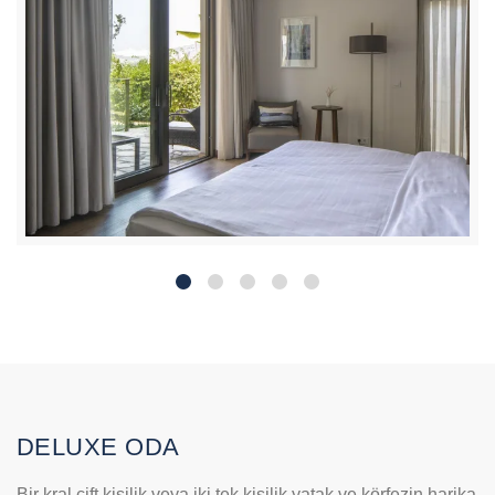
DELUXE ODA
Bir kral çift kişilik veya iki tek kişilik yatak ve körfezin harika