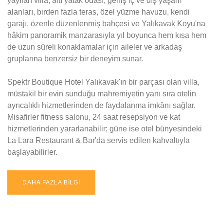
yayılan villa; altı yatak odası, geniş iç ve dış yaşam
alanları, birden fazla teras, özel yüzme havuzu, kendi
garajı, özenle düzenlenmiş bahçesi ve Yalıkavak Koyu'na
hâkim panoramik manzarasıyla yıl boyunca hem kısa hem
de uzun süreli konaklamalar için aileler ve arkadaş
gruplarına benzersiz bir deneyim sunar.
Spektr Boutique Hotel Yalıkavak'ın bir parçası olan villa,
müstakil bir evin sunduğu mahremiyetin yanı sıra otelin
ayrıcalıklı hizmetlerinden de faydalanma imkânı sağlar.
Misafirler fitness salonu, 24 saat resepsiyon ve kat
hizmetlerinden yararlanabilir; güne ise otel bünyesindeki
La Lara Restaurant & Bar'da servis edilen kahvaltıyla
başlayabilirler.
DAHA FAZLA BİLGİ