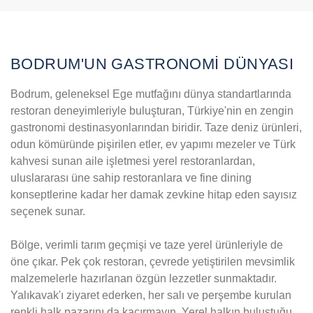
BODRUM'UN GASTRONOMİ DÜNYASI
Bodrum, geleneksel Ege mutfağını dünya standartlarında
restoran deneyimleriyle buluşturan, Türkiye'nin en zengin
gastronomi destinasyonlarından biridir. Taze deniz ürünleri,
odun kömüründe pişirilen etler, ev yapımı mezeler ve Türk
kahvesi sunan aile işletmesi yerel restoranlardan,
uluslararası üne sahip restoranlara ve fine dining
konseptlerine kadar her damak zevkine hitap eden sayısız
seçenek sunar.
Bölge, verimli tarım geçmişi ve taze yerel ürünleriyle de
öne çıkar. Pek çok restoran, çevrede yetiştirilen mevsimlik
malzemelerle hazırlanan özgün lezzetler sunmaktadır.
Yalıkavak'ı ziyaret ederken, her salı ve perşembe kurulan
renkli halk pazarını da kaçırmayın. Yerel halkın buluştuğu