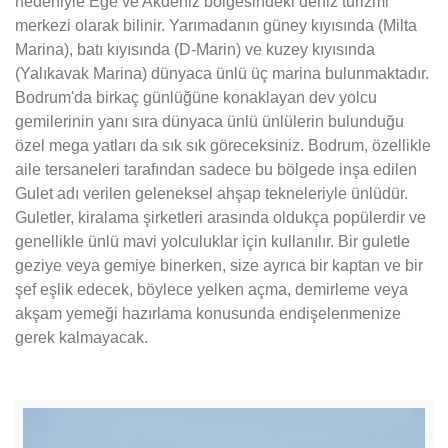
nedeniyle Ege ve Akdeniz bölgesindeki deniz turizmi
merkezi olarak bilinir. Yarımadanın güney kıyısında (Milta
Marina), batı kıyısında (D-Marin) ve kuzey kıyısında
(Yalıkavak Marina) dünyaca ünlü üç marina bulunmaktadır.
Bodrum'da birkaç günlüğüne konaklayan dev yolcu
gemilerinin yanı sıra dünyaca ünlü ünlülerin bulunduğu
özel mega yatları da sık sık göreceksiniz. Bodrum, özellikle
aile tersaneleri tarafından sadece bu bölgede inşa edilen
Gulet adı verilen geleneksel ahşap tekneleriyle ünlüdür.
Guletler, kiralama şirketleri arasında oldukça popülerdir ve
genellikle ünlü mavi yolculuklar için kullanılır. Bir guletle
geziye veya gemiye binerken, size ayrıca bir kaptan ve bir
şef eşlik edecek, böylece yelken açma, demirleme veya
akşam yemeği hazırlama konusunda endişelenmenize
gerek kalmayacak.