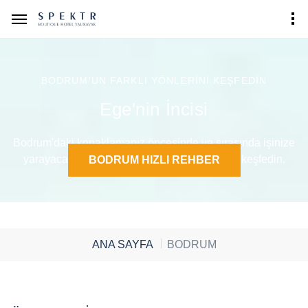
BODRUM'UN FARKLI YÖNLERİNİ KEŞFEDİN
Ege'nin İncisi
Bodrum'daki konaklamanız öncesinde ve sırasında işinize
yarayacak pratik bilgiler için hızlı rehberimizi keşfedin.
BODRUM HIZLI REHBER
ANA SAYFA
BODRUM