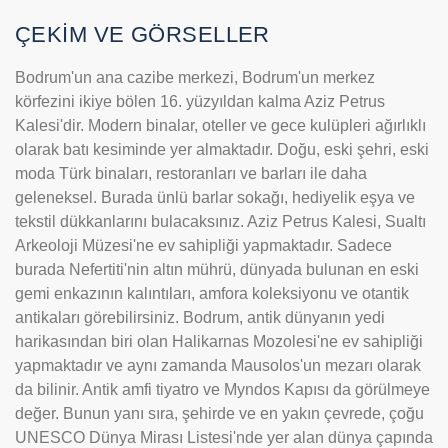
ÇEKİM VE GÖRSELLER
Bodrum'un ana cazibe merkezi, Bodrum'un merkez
körfezini ikiye bölen 16. yüzyıldan kalma Aziz Petrus
Kalesi'dir. Modern binalar, oteller ve gece kulüpleri ağırlıklı
olarak batı kesiminde yer almaktadır. Doğu, eski şehri, eski
moda Türk binaları, restoranları ve barları ile daha
geleneksel. Burada ünlü barlar sokağı, hediyelik eşya ve
tekstil dükkanlarını bulacaksınız. Aziz Petrus Kalesi, Sualtı
Arkeoloji Müzesi'ne ev sahipliği yapmaktadır. Sadece
burada Nefertiti'nin altın mührü, dünyada bulunan en eski
gemi enkazının kalıntıları, amfora koleksiyonu ve otantik
antikaları görebilirsiniz. Bodrum, antik dünyanın yedi
harikasından biri olan Halikarnas Mozolesi'ne ev sahipliği
yapmaktadır ve aynı zamanda Mausolos'un mezarı olarak
da bilinir. Antik amfi tiyatro ve Myndos Kapısı da görülmeye
değer. Bunun yanı sıra, şehirde ve en yakın çevrede, çoğu
UNESCO Dünya Mirası Listesi'nde yer alan dünya çapında