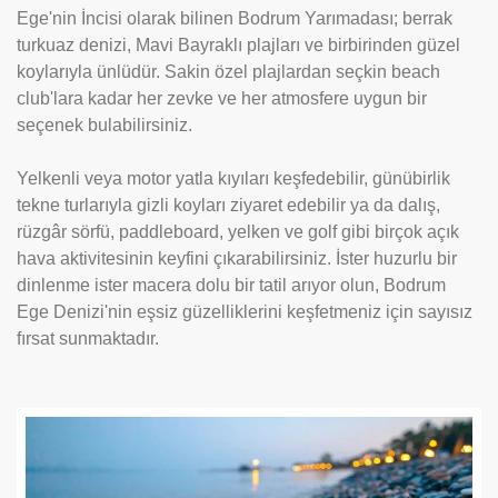
Ege'nin İncisi olarak bilinen Bodrum Yarımadası; berrak
turkuaz denizi, Mavi Bayraklı plajları ve birbirinden güzel
koylarıyla ünlüdür. Sakin özel plajlardan seçkin beach
club'lara kadar her zevke ve her atmosfere uygun bir
seçenek bulabilirsiniz.
Yelkenli veya motor yatla kıyıları keşfedebilir, günübirlik
tekne turlarıyla gizli koyları ziyaret edebilir ya da dalış,
rüzgâr sörfü, paddleboard, yelken ve golf gibi birçok açık
hava aktivitesinin keyfini çıkarabilirsiniz. İster huzurlu bir
dinlenme ister macera dolu bir tatil arıyor olun, Bodrum
Ege Denizi'nin eşsiz güzelliklerini keşfetmeniz için sayısız
fırsat sunmaktadır.