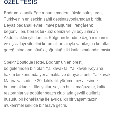
ÖZEL TESİS
Bodrum, otantik Ege ruhunu modern lüksle buluşturan,
Türkiye'nin en seçkin sahil destinasyonlarından biridir.
Beyaz badanalı evleri, mavi panjurları, rengârenk
begonvilleri, berrak turkuaz denizi ve yıl boyu ılıman
Akdeniz iklimiyle tanınır. Bölgenin kendine özgü mimarisini
ve eşsiz kıyı siluetini korumak amacıyla yapılaşma kuralları
gereği binaların büyük çoğunluğu iki katla sınırlandırılmıştır.
Spektr Boutique Hotel, Bodrum'un en prestijli
bölgelerinden biri olan Yalıkavak'ta, Yalıkavak Koyu'na
hâkim bir konumda yer almakta ve dünyaca ünlü Yalıkavak
Marina'ya sadece 20 dakikalık yürüme mesafesinde
bulunmaktadır. Lüks yatlar, seçkin butik mağazalar, kaliteli
restoranlar ve popüler beach club'larla çevrili otelimiz,
huzurlu bir konaklama ile ayrıcalıklı bir yaşam tarzını
mükemmel şekilde bir araya getirir.